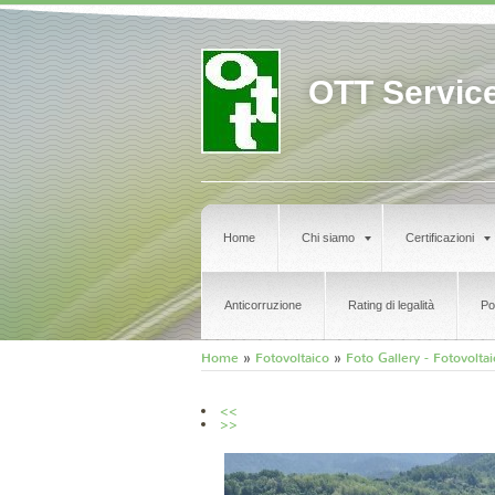
OTT Service 
Home
Chi siamo
Certificazioni
Anticorruzione
Rating di legalità
Po
Home
»
Fotovoltaico
»
Foto Gallery - Fotovolta
<<
>>