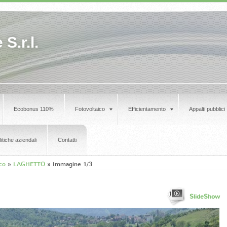
S.r.l.
Ecobonus 110%
Fotovoltaico
Efficientamento
Appalti pubblici
litiche aziendali
Contatti
ico
»
LAGHETTO
» Immagine 1/3
SlideShow